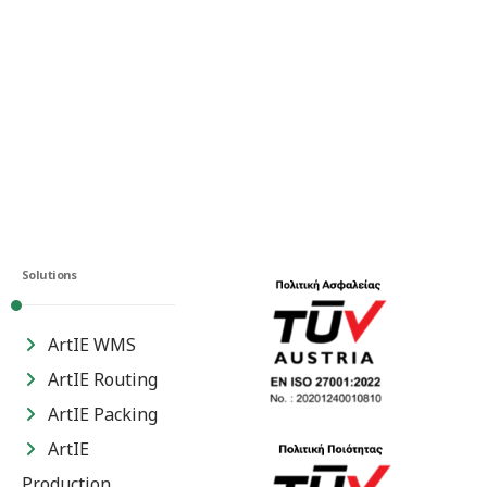
Solutions
ArtIE WMS
ArtIE Routing
ArtIE Packing
ArtIE
Production